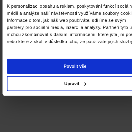
K personalizaci obsahu a reklam, poskytování funkcí sociáln
médií a analýze naší návštěvnosti využíváme soubory cooki
Informace o tom, jak náš web používáte, sdílíme se svými
partnery pro sociální média, inzerci a analýzy. Partneři tyto 
Přednáškový cyklus NGP
mohou zkombinovat s dalšími informacemi, které jste jim pos
230
nebo které získali v důsledku toho, že používáte jejich služb
Povolit vše
Upravit