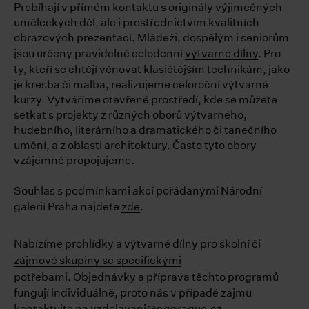
Probíhají v přímém kontaktu s originály výjimečných
uměleckých děl, ale i prostřednictvím kvalitních
obrazových prezentací. Mládeži, dospělým i seniorům
jsou určeny pravidelné celodenní
výtvarné dílny
. Pro
ty, kteří se chtějí věnovat klasičtějším technikám, jako
je kresba či malba, realizujeme celoroční výtvarné
kurzy. Vytváříme otevřené prostředí, kde se můžete
setkat s projekty z různých oborů výtvarného,
hudebního, literárního a dramatického či tanečního
umění, a z oblasti architektury. Často tyto obory
vzájemně propojujeme.
Souhlas s podmínkami akcí pořádanými Národní
galerií Praha najdete
zde
.
Nabízíme prohlídky a výtvarné dílny pro školní či
zájmové skupiny se specifickými
potřebami.
Objednávky a příprava těchto programů
fungují individuálně, proto nás v případě zájmu
kontaktujte na
vzdelavani@ngprague.cz
.