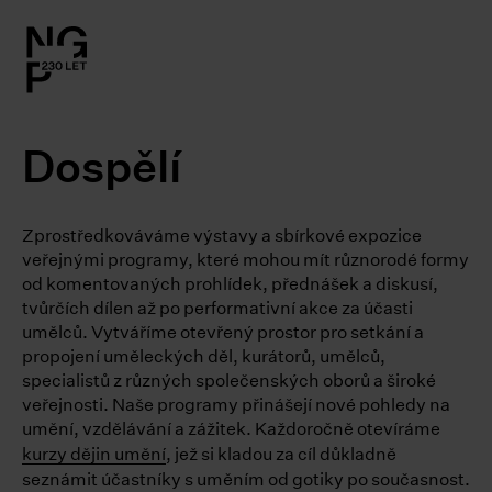
l.close-
on
Dospělí
le
Zprostředkováváme výstavy a sbírkové expozice
le
veřejnými programy, které mohou mít různorodé formy
od komentovaných prohlídek, přednášek a diskusí,
le
tvůrčích dílen až po performativní akce za účasti
umělců. Vytváříme otevřený prostor pro setkání a
le
propojení uměleckých děl, kurátorů, umělců,
specialistů z různých společenských oborů a široké
veřejnosti. Naše programy přinášejí nové pohledy na
le
umění, vzdělávání a zážitek. Každoročně otevíráme
kurzy dějin umění
, jež si kladou za cíl důkladně
seznámit účastníky s uměním od gotiky po současnost.