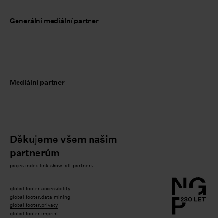
Generální mediální partner
Mediální partner
Děkujeme všem našim
partnerům
pages.index.link.show-all-partners
global.footer.accessibility
global.footer.data_mining
global.footer.privacy
global.footer.imprint