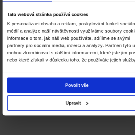
Jsme otevřeni jak těm, kteří přicházejí poprvé a
chtějí získat základní poznatky, tak těm, kteří se
Tato webová stránka používá cookies
chtějí vzdělávat dlouhodobě. Kurzy
K personalizaci obsahu a reklam, poskytování funkcí sociáln
zprostředkovávají nejen informace, ale rozvíjejí i
schopnosti kritického myšlení a interpretace. Pro
médií a analýze naší návštěvnosti využíváme soubory cooki
zájemce o vlastní výtvarnou tvorbu a zvládnutí
Informace o tom, jak náš web používáte, sdílíme se svými
klasických malířských a kresebných technik, stejně
partnery pro sociální média, inzerci a analýzy. Partneři tyto 
jako o výtvarný experiment otevíráme
mohou zkombinovat s dalšími informacemi, které jste jim pos
specializované celodenní dílny i dlouhodobější
nebo které získali v důsledku toho, že používáte jejich služb
kurzy. Kurzy se konají jak ve všední dny, tak o
víkendech v období říjen–červen. Zápisy do
jednotlivých kurzů probíhají v srpnu či v září.
Povolit vše
Upravit