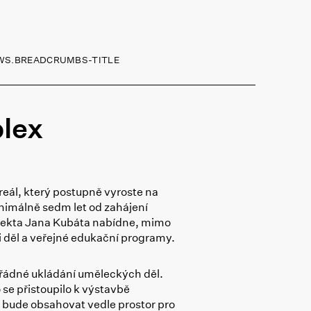
WS.BREADCRUMBS-TITLE
lex
reál, který postupně vyroste na
nimálně sedm let od zahájení
hitekta Jana Kubáta nabídne, mimo
i děl a veřejné edukační programy.
í řádné ukládání uměleckých děl.
 se přistoupilo k výstavbě
 bude obsahovat vedle prostor pro