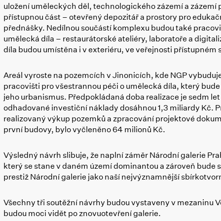
uložení uměleckých děl, technologického zázemí a zázemí p
přístupnou část – otevřený depozitář a prostory pro edukač
přednášky. Nedílnou součástí komplexu budou také pracovi
umělecká díla – restaurátorské ateliéry, laboratoře a digit
díla budou umístěna i v exteriéru, ve veřejnosti přístupné
Areál vyroste na pozemcích v Jinonicích, kde NGP vybudu
pracovišti pro všestrannou péči o umělecká díla, který bu
jeho urbanismus. Předpokládaná doba realizace je sedm let 
odhadované investiční náklady dosáhnou 1,3 miliardy Kč. Pro 
realizovaný výkup pozemků a zpracování projektové doku
první budovy, bylo vyčleněno 64 milionů Kč.
Výsledný návrh slibuje, že naplní záměr Národní galerie Pr
který se stane v daném území dominantou a zároveň bude s
prestiž Národní galerie jako naší nejvýznamnější sbírkotvorn
Všechny tři soutěžní návrhy budou vystaveny v mezaninu Ve
budou moci vidět po znovuotevření galerie.