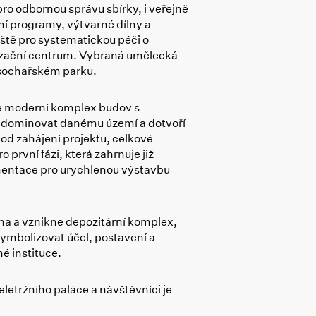
ro odbornou správu sbírky, i veřejně
ní programy, výtvarné dílny a
ště pro systematickou péči o
alizační centrum. Vybraná umělecká
m sochařském parku.
je moderní komplex budov s
de dominovat danému území a dotvoří
od zahájení projektu, celkové
první fázi, která zahrnuje již
mentace pro urychlenou výstavbu
aha a vznikne depozitární komplex,
ymbolizovat účel, postavení a
é instituce.
letržního paláce a návštěvníci je