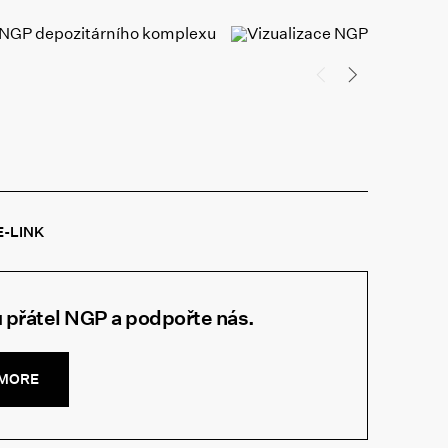
E-LINK
 přátel NGP a podpořte nás.
.MORE