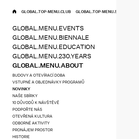
GLOBAL.TOP-MENU.HOME
GLOBAL.TOP-MENU.CLUB
GLOBAL.TOP-MENU.SHOP
EN
GLOBAL.MENU.EVENTS
GLOBAL.MENU.BIENNALE
GLOBAL.MENU.EDUCATION
GLOBAL.MENU.230.YEARS
GLOBAL.MENU.ABOUT
BUDOVY A OTEVÍRACÍ DOBA
VSTUPNÉ A OBJEDNÁVKY PROGRAMŮ
NOVINKY
NAŠE SBÍRKY
10 DŮVODŮ K NÁVŠTĚVĚ
PODPOŘTE NÁS
OTEVŘENÁ KULTURA
ODBORNÉ AKTIVITY
PRONÁJEM PROSTOR
HISTORIE