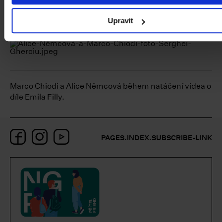
díla Milana Kunce nazvaného Contemporary
Monument.
Upravit
Marco Chiodi a Alice Němcová během natáčení videa o
díle Emila Filly.
Facebook
Instagram
YouTube
PAGES.INDEX.SUBSCRIBE-LINK