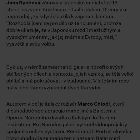
Jana Ryndová
věnovala japonské miniatuře z 18.
století nazvané Kostlivec s rituální dýkou. Otvory v ní
napovídají, že kdysi sloužila k zapínání kimona.
”Rozhodla jsem se pro dílo užitého umění, protože
dobře ukazuje, že v Japonsku rozdíl mezi užitým a
vysokým uměním, jak jej známe z Evropy, mizí,”
vysvětlila svou volbu.
Cyklus, v němž zaměstnanci galerie hovoří o svých
oblíbených dílech a kontextu jejich vzniku, se těší velké
oblibě a má pokračovat i v budoucnu. V letošním roce
má v jeho rámci vzniknout dvacítka videí.
Autorem videí je italský režisér
Marco Chiodi
, který
dlouhodobě spolupracuje mimo jiné s Baletem a
Operou Národního divadla a Italským kulturním
institutem. Pro Národní galerii vytvořil videoprojekty
spojené s online výstavou Rembrandt: Portrét člověka.
Pozoruhodný je zejména ten s názvem Balet mezi