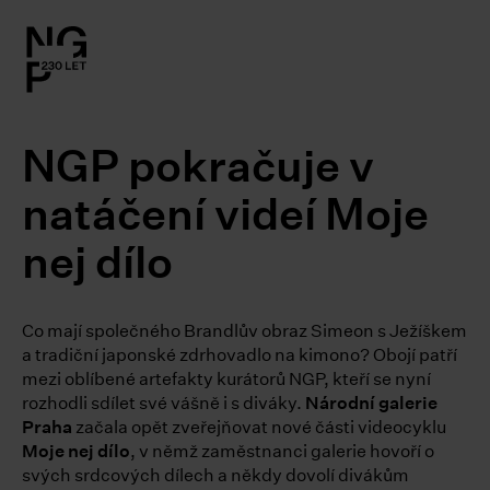
l.close-
on
NGP pokračuje v
le
natáčení videí Moje
le
nej dílo
le
Co mají společného Brandlův obraz Simeon s Ježíškem
le
a tradiční japonské zdrhovadlo na kimono? Obojí patří
mezi oblíbené artefakty kurátorů NGP, kteří se nyní
rozhodli sdílet své vášně i s diváky.
Národní galerie
le
Praha
začala opět zveřejňovat nové části videocyklu
Moje nej dílo
, v němž zaměstnanci galerie hovoří o
svých srdcových dílech a někdy dovolí divákům