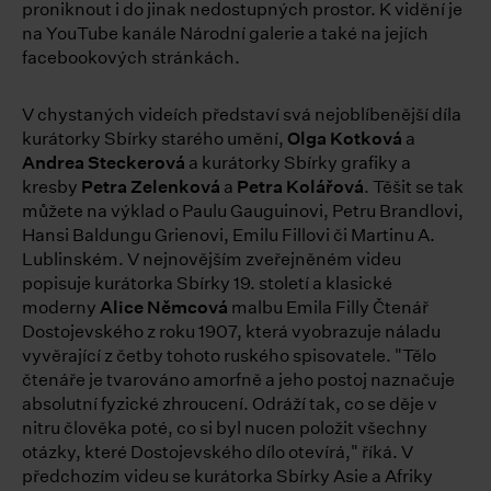
proniknout i do jinak nedostupných prostor. K vidění je
na YouTube kanále Národní galerie a také na jejích
facebookových stránkách.
V chystaných videích představí svá nejoblíbenější díla
kurátorky Sbírky starého umění,
Olga Kotková
a
Andrea Steckerová
a kurátorky Sbírky grafiky a
kresby
Petra Zelenková
a
Petra Kolářová
. Těšit se tak
můžete na výklad o Paulu Gauguinovi, Petru Brandlovi,
Hansi Baldungu Grienovi, Emilu Fillovi či Martinu A.
Lublinském. V nejnovějším zveřejněném videu
popisuje kurátorka Sbírky 19. století a klasické
moderny
Alice Němcová
malbu Emila Filly Čtenář
Dostojevského z roku 1907, která vyobrazuje náladu
vyvěrající z četby tohoto ruského spisovatele. "Tělo
čtenáře je tvarováno amorfně a jeho postoj naznačuje
absolutní fyzické zhroucení. Odráží tak, co se děje v
nitru člověka poté, co si byl nucen položit všechny
otázky, které Dostojevského dílo otevírá," říká. V
předchozím videu se kurátorka Sbírky Asie a Afriky