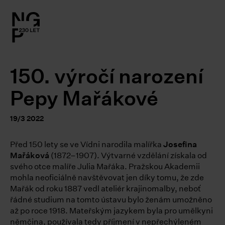
l.close-
on
150. výročí narození
le
Pepy Mařákové
le
19/3 2022
le
Před 150 lety se ve Vídni narodila malířka
Josefina
Mařáková
(1872–1907). Výtvarné vzdělání získala od
le
svého otce malíře Julia Mařáka. Pražskou Akademii
mohla neoficiálně navštěvovat jen díky tomu, že zde
Mařák od roku 1887 vedl ateliér krajinomalby, neboť
le
řádné studium na tomto ústavu bylo ženám umožněno
až po roce 1918. Mateřským jazykem byla pro umělkyni
němčina, používala tedy příjmení v nepřechýleném