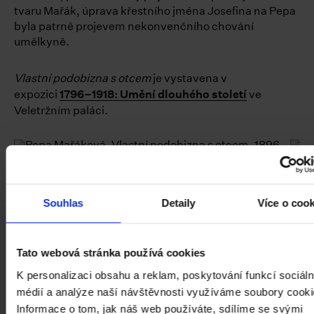
tvaru Mařák, úprava křestního jména Josefina na Pepa
byla patrně projevem nekonvenčního chování
umělkyně.
Vlastní podobizna s otcem
je vystavena v
expozici
1796–1918: Umění dlouhého století
ve
Veletržním paláci.
1—2 / 3
Souhlas
Detaily
Více o coo
Facebook
Instagram
YouTube
PAGES.INDEX.SUBSCRIBE-LINK
Tato webová stránka používá cookies
K personalizaci obsahu a reklam, poskytování funkcí sociáln
médií a analýze naší návštěvnosti využíváme soubory cooki
Informace o tom, jak náš web používáte, sdílíme se svými