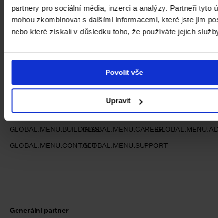
partnery pro sociální média, inzerci a analýzy. Partneři tyto 
mohou zkombinovat s dalšími informacemi, které jste jim pos
nebo které získali v důsledku toho, že používáte jejich služb
Staňte se členem Klubu přátel NGP a
podpořte nás.
Povolit vše
PAGES.INDEX.CLUB-CTA.MORE
Upravit
GLOBAL.MENU.BUILDINGS
GLOBAL.MENU.CAREER
GLOBAL.MENU.AD
GLOBAL.MENU.CONTACT
GLOBAL.MENU.SUPPORT
Generální partner