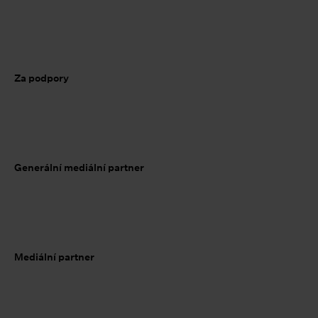
Za podpory
Generální mediální partner
Mediální partner
ook
tagram
YouTube