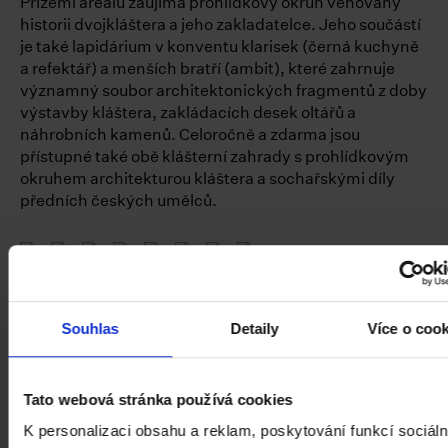
Přízemí areálu zaujímá prohlídkový okruh věnovaný
historii dvojkláštera a jeho zakladatelce. Jeho součástí
je také lapidárium v konventu klarisek (černá kuchyně
a refektář) a menších bratří (ambit), které zahrnuje
významný soubor architektonických fragmentů z doby
výstavby kláštera, zakládacích desek oltářů a
náhrobních kamenů. Celoročně a zdarma jsou
přístupné také obě klášterní zahrady s prohlídkovým
okruhem architekturou kláštera a sochařskými díly
předních českých umělců.
1—8 / 8
Souhlas
Detaily
Více o coo
Klášterní zahrady
Tato webová stránka používá cookies
Otevírací doba zahrad:
K personalizaci obsahu a reklam, poskytování funkcí sociáln