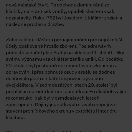
nová městská čtvrť. Po odchodu dominikánů se
klarisky na František vrátily, úpadek kláštera však
nezastavily. Roku 1782 byl Josefem II. klášter zrušen a
následně prodán v dražbě.
Zchátralému klášteru pronajímanému pro nejrůznější
účely opakovaně hrozilo zboření. Poslední návrh
přinesl asanační plán Prahy na sklonku 19. století. Díky
svému významu však klášter zániku unikl. Od počátku
20. století byl postupně dokumentován, zkoumán a
opravován. I přes pohnuté osudy areálu se dodnes
dochovalo jádro unikátní dispozice bývalého
dvojkláštera. V sedmdesátých letech 20. století byl
prohlášen národní kulturní památkou. Po dlouhotrvající
rekonstrukci pak byl v osmdesátých letech
zpřístupněn. Dějiny jednotlivých staveb mapují za-
stavení prohlídkového okruhu v exteriéru i interiéru
kláštera.