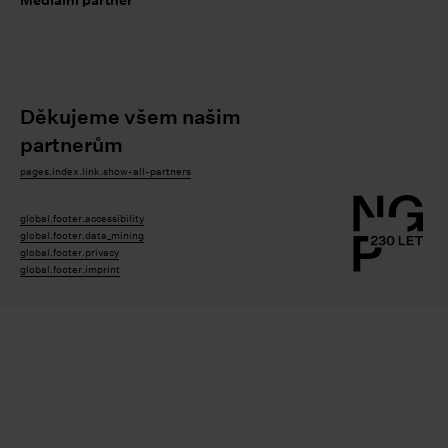
Mediální partner
Děkujeme všem našim
partnerům
pages.index.link.show-all-partners
global.footer.accessibility
global.footer.data_mining
global.footer.privacy
global.footer.imprint