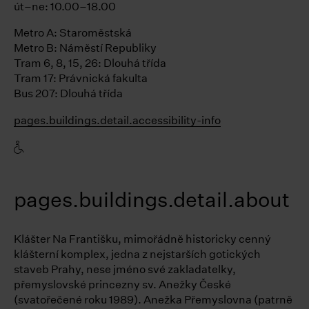
út–ne: 10.00–18.00
Metro A: Staroměstská
Metro B: Náměstí Republiky
Tram 6, 8, 15, 26: Dlouhá třída
Tram 17: Právnická fakulta
Bus 207: Dlouhá třída
pages.buildings.detail.accessibility-info
pages.buildings.detail.about
Klášter Na Františku, mimořádně historicky cenný
klášterní komplex, jedna z nejstarších gotických
staveb Prahy, nese jméno své zakladatelky,
přemyslovské princezny sv. Anežky České
(svatořečené roku 1989). Anežka Přemyslovna (patrně