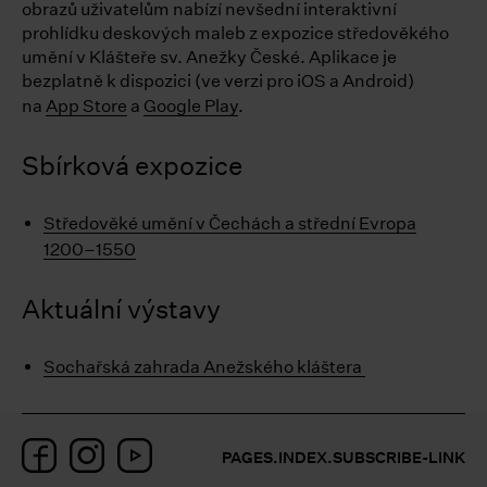
obrazů uživatelům nabízí nevšední interaktivní
prohlídku deskových maleb z expozice středověkého
umění v Klášteře sv. Anežky České. Aplikace je
bezplatně k dispozici (ve verzi pro iOS a Android)
na
App Store
a
Google Play
.
Sbírková expozice
Středověké umění v Čechách a střední Evropa
1200–1550
Aktuální výstavy
Sochařská zahrada Anežského kláštera
Facebook
Instagram
YouTube
PAGES.INDEX.SUBSCRIBE-LINK