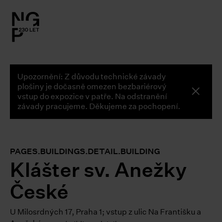
l.close-
on
Upozornění: Z důvodu technické závady
le
plošiny je dočasně omezen bezbariérový
global
vstup do expozice v patře. Na odstranění
butto
závady pracujeme. Děkujeme za pochopení.
le
le
PAGES.BUILDINGS.DETAIL.BUILDING
le
Klášter sv. Anežky
České
le
U Milosrdných 17, Praha 1; vstup z ulic Na Františku a