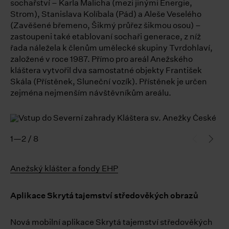
sochařství – Karla Malicha (mezi jinými Energie,
Strom), Stanislava Kolíbala (Pád) a Aleše Veselého
(Zavěšené břemeno, Šikmý průřez šikmou osou) –
zastoupeni také etablovaní sochaři generace, z níž
řada náležela k členům umělecké skupiny Tvrdohlaví,
založené v roce 1987. Přímo pro areál Anežského
kláštera vytvořil dva samostatné objekty František
Skála (Přístěnek, Sluneční vozík). Přístěnek je určen
zejména nejmenším návštěvníkům areálu.
1—2 / 8
Anežský klášter a fondy EHP
Aplikace Skrytá tajemství středověkých obrazů
Nová mobilní aplikace Skrytá tajemství středověkých