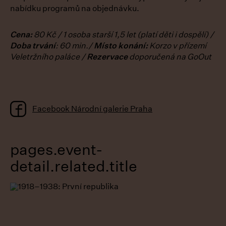
nabídku programů na objednávku.
Cena:
80 Kč / 1 osoba starší 1,5 let (platí děti i dospělí) /
Doba trvání
: 60 min./
Místo konání:
Korzo v přízemí
Veletržního paláce /
Rezervace
doporučená
na GoOut
Facebook Národní galerie Praha
pages.event-
detail.related.title