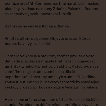
pomůže prozářit. Černočernou tmu naruší svit měsíce,
bludičky i variace na neony Zdeňka Pešánka. Budeme
se schovávat, svítit, pozorovat i kreslit.
Ze tmy se na vás těší Kačka a Blanka.
Přijďte s dětmi do galerie! Objevte prostor, kde se
budete bavit vy i vaše děti
Herna je velkorysý a otevřený formát pro vás a vaše
děti, kde si společně můžete hrát, tvořit v objevovat
umění skrz několik průchozích aktivit. Každý týden se
zaměříme na jiné téma, umělecká díla či
experimentální přístupy umělkyň a umělců. Nedílnou
součástí vstupného je i návštěva tematicky související
výstavy či části sbírkové expozice Veletržního paláce.
Herna není určena skupinám dětí ze školek a dětských
skupin. Pro skupinu dětí ze všech typů školek využijte