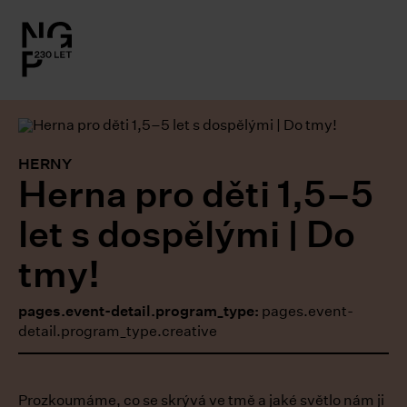
l.close-
on
le
HERNY
Herna pro děti 1,5–5
le
let s dospělými | Do
le
tmy!
le
pages.event-detail.program_type:
pages.event-
detail.program_type.creative
le
Prozkoumáme, co se skrývá ve tmě a jaké světlo nám ji