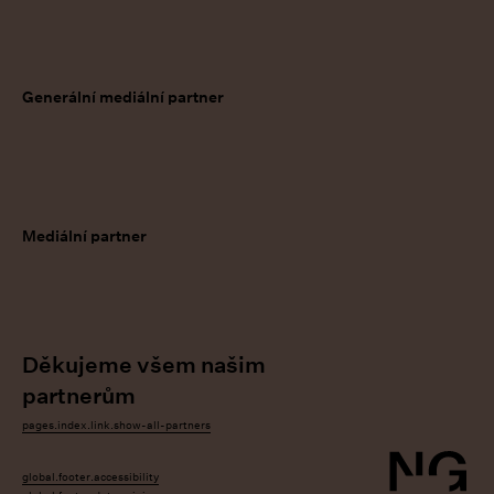
Generální mediální partner
Mediální partner
Děkujeme všem našim
partnerům
pages.index.link.show-all-partners
ook
tagram
YouTube
global.footer.accessibility