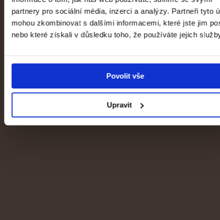
partnery pro sociální média, inzerci a analýzy. Partneři tyto 
mohou zkombinovat s dalšími informacemi, které jste jim pos
nebo které získali v důsledku toho, že používáte jejich služb
1796–1918: Umění dlouhého století
Povolit vše
Veletržní palác
Upravit