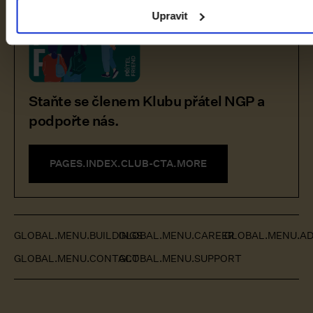
Upravit
Staňte se členem Klubu přátel NGP a
podpořte nás.
PAGES.INDEX.CLUB-CTA.MORE
GLOBAL.MENU.BUILDINGS
GLOBAL.MENU.CAREER
GLOBAL.MENU.AD
GLOBAL.MENU.CONTACT
GLOBAL.MENU.SUPPORT