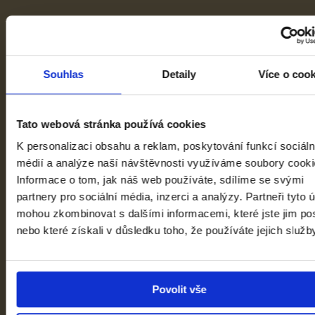
Souhlas
Detaily
Více o coo
Tato webová stránka používá cookies
K personalizaci obsahu a reklam, poskytování funkcí sociáln
médií a analýze naší návštěvnosti využíváme soubory cooki
Informace o tom, jak náš web používáte, sdílíme se svými
1918–1938: První republika
partnery pro sociální média, inzerci a analýzy. Partneři tyto 
mohou zkombinovat s dalšími informacemi, které jste jim pos
Veletržní palác
nebo které získali v důsledku toho, že používáte jejich služb
Facebook
Instagram
YouTube
PAGES.INDEX.SUBSCRIBE-LINK
Povolit vše