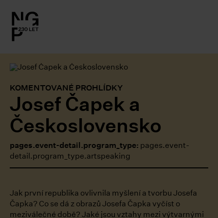
l.close-
on
le
KOMENTOVANÉ PROHLÍDKY
Josef Čapek a
le
Československo
le
pages.event-detail.program_type:
pages.event-
detail.program_type.artspeaking
le
le
Jak první republika ovlivnila myšlení a tvorbu Josefa
Čapka? Co se dá z obrazů Josefa Čapka vyčíst o
meziválečné době? Jaké jsou vztahy mezi výtvarnými