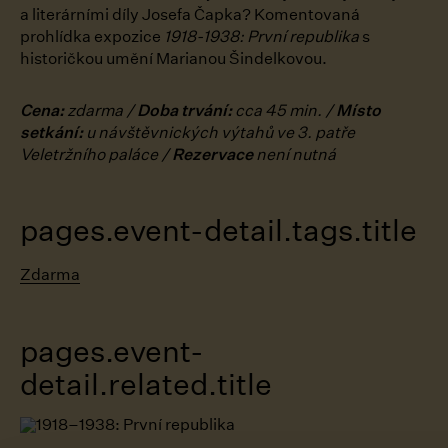
a literárními díly Josefa Čapka? Komentovaná
prohlídka expozice
1918-1938: První republika
s
historičkou umění Marianou Šindelkovou.
Cena:
zdarma /
Doba trvání:
cca 45 min. /
Místo
setkání:
u návštěvnických výtahů ve 3. patře
Veletržního paláce /
Rezervace
není nutná
pages.event-detail.tags.title
Zdarma
pages.event-
detail.related.title