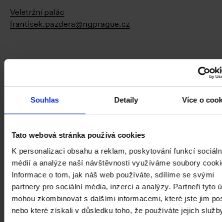
Veletržní palác
frantisek.pazdera@ngprague.cz
Facebook
Instagram
YouTube
PAGES.INDEX.SUBSCRIBE-LINK
Souhlas
Detaily
Více o coo
Tato webová stránka používá cookies
K personalizaci obsahu a reklam, poskytování funkcí sociáln
médií a analýze naší návštěvnosti využíváme soubory cooki
Informace o tom, jak náš web používáte, sdílíme se svými
Staňte se členem Klubu přátel NGP a
partnery pro sociální média, inzerci a analýzy. Partneři tyto 
podpořte nás.
mohou zkombinovat s dalšími informacemi, které jste jim pos
nebo které získali v důsledku toho, že používáte jejich služb