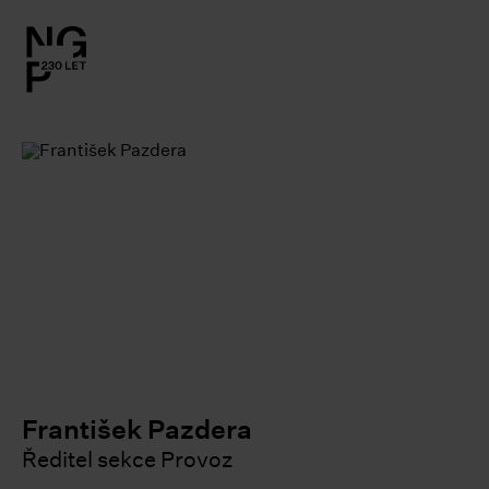
l.close-
on
le
le
le
le
le
František Pazdera
Ředitel sekce Provoz