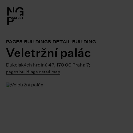
l.close-
on
PAGES.BUILDINGS.DETAIL.BUILDING
le
Veletržní palác
le
Dukelských hrdinů 47, 170 00 Praha 7;
pages.buildings.detail.map
le
le
le