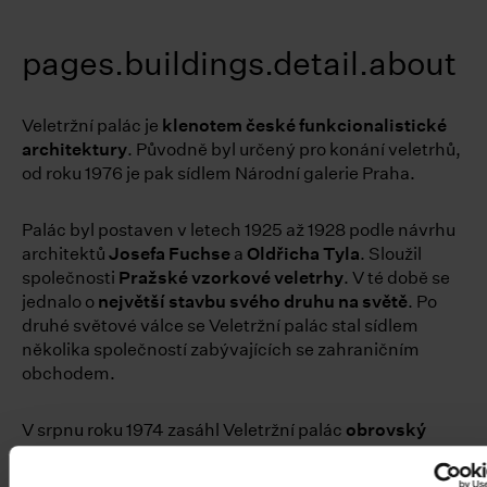
pages.buildings.detail.about
Veletržní palác je
klenotem české funkcionalistické
architektury
. Původně byl určený pro konání veletrhů,
od roku 1976 je pak sídlem Národní galerie Praha.
Palác byl postaven v letech 1925 až 1928 podle návrhu
architektů
Josefa Fuchse
a
Oldřicha Tyla
. Sloužil
společnosti
Pražské vzorkové veletrhy
. V té době se
jednalo o
největší stavbu svého druhu na světě
. Po
druhé světové válce se Veletržní palác stal sídlem
několika společností zabývajících se zahraničním
obchodem.
V srpnu roku 1974 zasáhl Veletržní palác
obrovský
požár
. Budovu téměř zničil, jeho likvidace trvala od 14.
do 20. srpna, tedy šest dnů. O dva roky později bylo