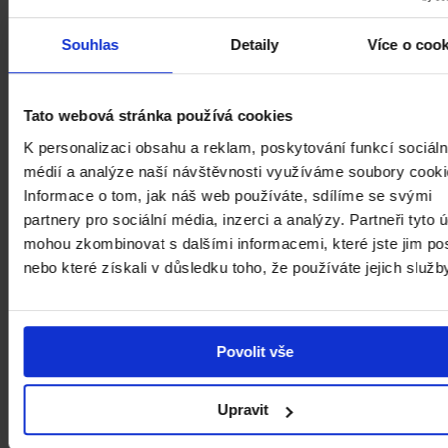
rozhodnuto o jeho
rekonstrukci, která však trvala
velmi dlouho
. Kompletní oprava budovy byla
Souhlas
Detaily
Více o coo
dokončena až v 90. letech.
Tato webová stránka používá cookies
1—12 / 12
K personalizaci obsahu a reklam, poskytování funkcí sociáln
médií a analýze naší návštěvnosti využíváme soubory cooki
Informace o tom, jak náš web používáte, sdílíme se svými
Sbírkové expozice
partnery pro sociální média, inzerci a analýzy. Partneři tyto 
mohou zkombinovat s dalšími informacemi, které jste jim pos
1796–1918: Umění dlouhého století
nebo které získali v důsledku toho, že používáte jejich služb
1918–1938: První republika
1956⁠–⁠1989: Architektura všem
1939–2021: Konec černobílé doby
Povolit vše
Aktuální výstavy
Upravit