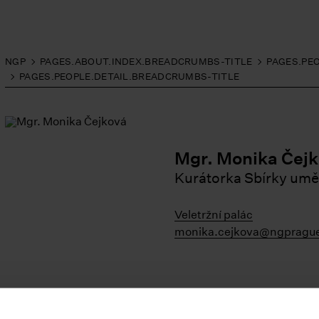
NGP
PAGES.ABOUT.INDEX.BREADCRUMBS-TITLE
PAGES.PE
PAGES.PEOPLE.DETAIL.BREADCRUMBS-TITLE
Mgr. Monika Čej
Kurátorka Sbírky umě
Veletržní palác
monika.cejkova@ngprague