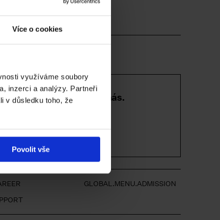
Více o cookies
E-LINK
ěvnosti využíváme soubory
, inzerci a analýzy. Partneři
 přátel NGP a podpořte nás.
li v důsledku toho, že
.MORE
Povolit vše
AREER
GLOBAL.MENU.ADMISSION
UPPORT