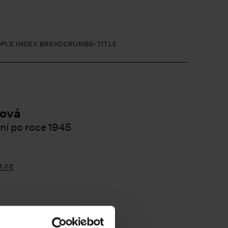
OPLE.INDEX.BREADCRUMBS-TITLE
ková
ní po roce 1945
.cz