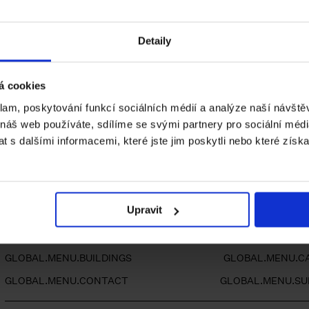
Detaily
Facebook
Instagram
YouTube
PAGES.INDEX.SUBSCRIB
á cookies
klam, poskytování funkcí sociálních médií a analýze naší návšt
 náš web používáte, sdílíme se svými partnery pro sociální média
Staňte se členem Klubu
 s dalšími informacemi, které jste jim poskytli nebo které získa
PAGES.INDEX.CLUB-CTA
Upravit
GLOBAL.MENU.BUILDINGS
GLOBAL.MENU.C
GLOBAL.MENU.CONTACT
GLOBAL.MENU.S