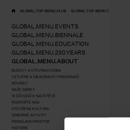
GLOBAL.TOP-MENU.HOME
GLOBAL.TOP-MENU.CLUB
GLOBAL.TOP-MENU.SHOP
EN
GLOBAL.MENU.EVENTS
GLOBAL.MENU.BIENNALE
GLOBAL.MENU.EDUCATION
GLOBAL.MENU.230.YEARS
GLOBAL.MENU.ABOUT
BUDOVY A OTEVÍRACÍ DOBA
VSTUPNÉ A OBJEDNÁVKY PROGRAMŮ
NOVINKY
NAŠE SBÍRKY
10 DŮVODŮ K NÁVŠTĚVĚ
PODPOŘTE NÁS
OTEVŘENÁ KULTURA
ODBORNÉ AKTIVITY
PRONÁJEM PROSTOR
HISTORIE