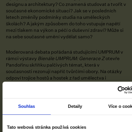
designu a architektury? Co znamená studovat a tvořit v
současné ekonomické situaci? Jak se v posledních
letech změnily podmínky studia na uměleckých
školách? A jakým způsobem do toho vstupuje napětí
mezi tlakem na výkon a péčí o duševní zdraví? Může si
na sebe současné umění vydělat samo?
Moderovaná debata pořádaná studujícími UMPRUM v
rámci výstavy
Bienále UMPRUM: Generace Z
otevře
Pandořinu skříňku palčivých témat, která v
současnosti rezonují napříč tvůrčími obory. Na otázky
odpoví trojice hostů a hostek z řad umělectva i
studujících.
Cena
: zdarma /
Doba trvání
: cca 90 min. /
Místo
setkání
: Malá dvorana Veletržního paláce /
Rezervace
Souhlas
Detaily
Více o coo
doporučená na GoOut
Tato webová stránka používá cookies