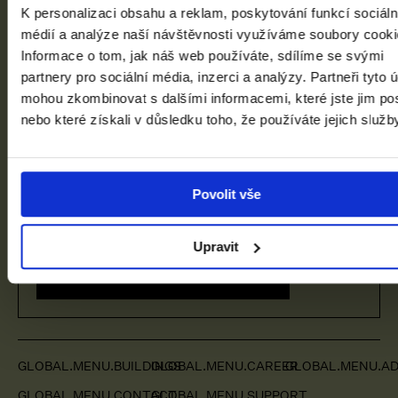
K personalizaci obsahu a reklam, poskytování funkcí sociáln
Facebook
Instagram
YouTube
PAGES.INDEX.SUBSCRIBE-LINK
médií a analýze naší návštěvnosti využíváme soubory cooki
Informace o tom, jak náš web používáte, sdílíme se svými
partnery pro sociální média, inzerci a analýzy. Partneři tyto 
mohou zkombinovat s dalšími informacemi, které jste jim pos
nebo které získali v důsledku toho, že používáte jejich služb
Staňte se členem Klubu přátel NGP a
Povolit vše
podpořte nás.
Upravit
PAGES.INDEX.CLUB-CTA.MORE
GLOBAL.MENU.BUILDINGS
GLOBAL.MENU.CAREER
GLOBAL.MENU.AD
GLOBAL.MENU.CONTACT
GLOBAL.MENU.SUPPORT