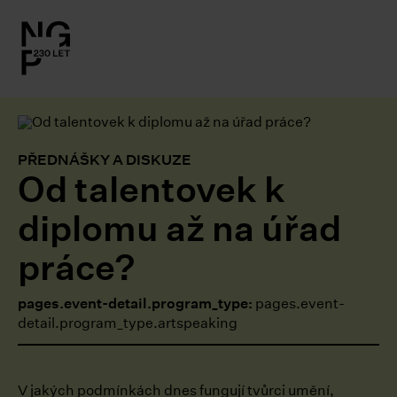
l.close-
on
le
PŘEDNÁŠKY A DISKUZE
Od talentovek k
le
diplomu až na úřad
le
práce?
le
pages.event-detail.program_type:
pages.event-
detail.program_type.artspeaking
le
V jakých podmínkách dnes fungují tvůrci umění,