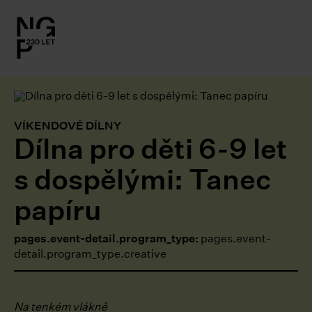
l.close-
on
le
VÍKENDOVÉ DÍLNY
Dílna pro děti 6-9 let
le
s dospělými: Tanec
le
papíru
le
pages.event-detail.program_type:
pages.event-
detail.program_type.creative
le
Na tenkém vlákně