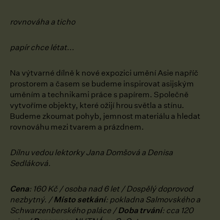
rovnováha a ticho
papír chce létat...
Na výtvarné dílně k nové expozici umění Asie napříč
prostorem a časem se budeme inspirovat asijským
uměním a technikami práce s papírem. Společně
vytvoříme objekty, které ožijí hrou světla a stínu.
Budeme zkoumat pohyb, jemnost materiálu a hledat
rovnováhu mezi tvarem a prázdnem.
Dílnu vedou lektorky Jana Domšová a Denisa
Sedláková.
Cena
: 160 Kč / osoba nad 6 let / Dospělý doprovod
nezbytný. /
Místo setkání
: pokladna Salmovského a
Schwarzenberského paláce /
Doba trvání
: cca 120