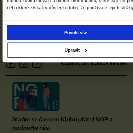
mohou zkombinovat s dalšími informacemi, které jste jim pos
nebo které získali v důsledku toho, že používáte jejich služb
Umění Asie napříč prostorem a
časem
Povolit vše
Salmovský palác
Upravit
Facebook
Instagram
YouTube
PAGES.INDEX.SUBSCRIBE-LINK
Staňte se členem Klubu přátel NGP a
podpořte nás.