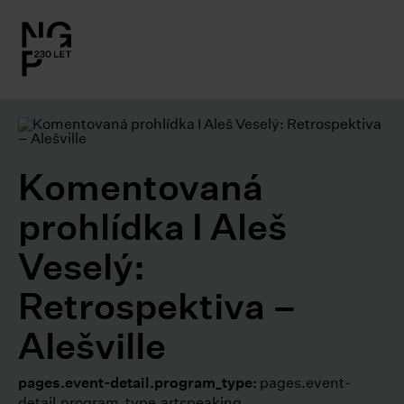
l.close-
on
le
Komentovaná
le
prohlídka I Aleš
le
Veselý:
le
Retrospektiva –
Alešville
le
pages.event-detail.program_type:
pages.event-
detail.program_type.artspeaking