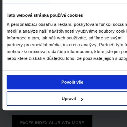
pro členy Klubu přátel NGP/
Doba trvání
:
cca 70
min/
Místo setkání
:
u pokladen Veletržního
Tato webová stránka používá cookies
paláce/
Rezervace:
na
GoOut
K personalizaci obsahu a reklam, poskytování funkcí sociáln
médií a analýze naší návštěvnosti využíváme soubory cooki
Informace o tom, jak náš web používáte, sdílíme se svými
Facebook
Instagram
YouTube
PAGES.INDEX.SUBSCRIBE-LINK
partnery pro sociální média, inzerci a analýzy. Partneři tyto 
mohou zkombinovat s dalšími informacemi, které jste jim pos
nebo které získali v důsledku toho, že používáte jejich služb
Povolit vše
Staňte se členem Klubu přátel NGP a
Upravit
podpořte nás.
PAGES.INDEX.CLUB-CTA.MORE