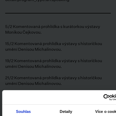
5/2 Komentovaná prohlídka s kurátorkou výstavy
Monikou Čejkovou.
15/2 Komentovaná prohlídka výstavy s historičkou
umění Denisou Michalinovou.
19/2 Komentovaná prohlídka výstavy s historičkou
umění Denisou Michalinovou.
21/2 Komentovaná prohlídka výstavy s historičkou
umění Denisou Michalinovou.
22/2 Komentované prohlídky výstavy s historičkou
umění Markétou Čejkovou.
Souhlas
Detaily
Více o coo
Cena
:
250 Kč / 170 Kč pro studenty a seniory / 50 Kč