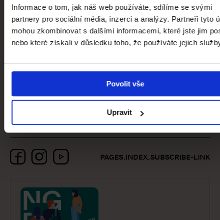
Informace o tom, jak náš web používáte, sdílíme se svými
Veletržní palác
partnery pro sociální média, inzerci a analýzy. Partneři tyto 
mohou zkombinovat s dalšími informacemi, které jste jim pos
nebo které získali v důsledku toho, že používáte jejich služb
global.contact-list.people
Povolit vše
MGR. VERONIKA HULÍKOVÁ
Ředitelka Sbírky moderního umění
Upravit
Facebook
Instagram
YouTube
PAGES.INDEX.SUBSCRIBE-LINK