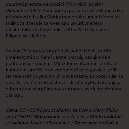
kurátorů
představí expozici
1796-1918: Umění
dlouhého století.
Koncepci expozice a svá oblíbená díla
představí ředitelka Sbírky moderního umění Veronika
Hulíková, která je zároveň spolutvůrkyně této
dlouhodobé výstavy spolu s Ottou M. Urbanem a
Filipem Wittlichem.
Cyklus
Očima kurátorů
přináší pohled těch, kteří s
uměleckými sbírkami denně pracují, pečují o ně a
podrobně je zkoumají. V každém setkání se kurátor či
kurátorka zaměřuje na vybranou část expozice, sdílí
témata svého výzkumu, klíčové otázky a upozorňuje na
detaily, které běžně zůstávají skryté. Výklad propojuje
odborný vhled s přístupnou formou a zve k otevřenému
dialogu.
Cena
: 80 / 50 Kč pro studenty, seniory a členy Klubu
přátel NGP /
Doba trvání
: cca 75 min. /
Místo setkání
:
u pokladen Veletržního paláce /
Rezervace
na GoOut