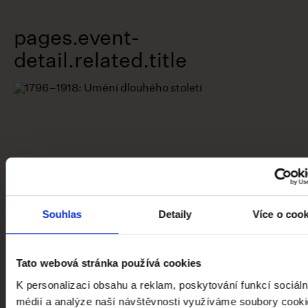
pages.event-
detail.related.title
Souhlas
Detaily
Více o coo
Tato webová stránka používá cookies
K personalizaci obsahu a reklam, poskytování funkcí sociáln
1796–1918: Umění dlouhého století
médií a analýze naší návštěvnosti využíváme soubory cooki