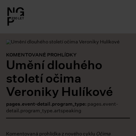
l.close-
on
le
KOMENTOVANÉ PROHLÍDKY
Umění dlouhého
le
století očima
le
Veroniky Hulíkové
le
pages.event-detail.program_type:
pages.event-
detail.program_type.artspeaking
le
Komentovaná prohlídka z nového cyklu
Očima