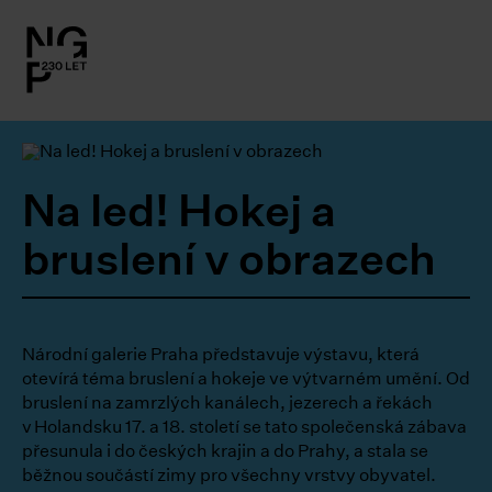
l.close-
on
le
Na led! Hokej a
le
bruslení v obrazech
le
Národní galerie Praha představuje výstavu, která
le
otevírá téma bruslení a hokeje ve výtvarném umění. Od
bruslení na zamrzlých kanálech, jezerech a řekách
le
v Holandsku 17. a 18. století se tato společenská zábava
přesunula i do českých krajin a do Prahy, a stala se
běžnou součástí zimy pro všechny vrstvy obyvatel.