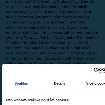
pražská kluziště T. F. Šimona, Otakara Nejedlého či
Karla Holana. Kresby Marcela Niederleho pak již
vtáhnou diváky do světa hokeje a prvních velkých
utkání a vítězství, fotografie připomenout stavbu
prvního zimního stadionu na Štvanici a mnohé
hokejové okamžiky. Vedle klasických zpracování
tématu v malbě i kresbě se prezentují i experimentální
výtvarné přístupy Jiřího Koláře, Vojtěcha Tittelbacha či
Theodora Rotrekla. Devadesátá léta pak, kromě
fenomenálního úspěchu v Naganu, otevírají nové
možnosti, které se v umění na hokejové téma projevují
zejména kritickým až ironizujícím nadhledem, jak je
vidět v dílech Krištofa Kintery, Jiřího Surůvky či
Ondřeje Kohouta. Výstavu uzavírají práce devíti
současných umělců, kteří při příležitosti letošního
hokejového mistroství vytvořili na téma hokeje nová
Souhlas
Detaily
Více o coo
díla. Patří mezi ně Jakub Špaňhel, Alena
Kotzmannová, Jan Vytiska, Paulina Skavová či Karel
Štědrý.
Tato webová stránka používá cookies