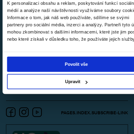
Ve spolupráci s:
Komerční banka
,
Sport in Art
K personalizaci obsahu a reklam, poskytování funkcí sociáln
médií a analýze naší návštěvnosti využíváme soubory cooki
Informace o tom, jak náš web používáte, sdílíme se svými
Kurátor: Anna Strnadlová
Odborná spolupráce: Petra Kolářová, Olga Kotková,
partnery pro sociální média, inzerci a analýzy. Partneři tyto 
Blanka Kubíková, Michal Novotný, Petr Volf
mohou zkombinovat s dalšími informacemi, které jste jim pos
nebo které získali v důsledku toho, že používáte jejich služb
pages.event-
detail.partners.title
Povolit vše
Upravit
Facebook
Instagram
YouTube
PAGES.INDEX.SUBSCRIBE-LINK