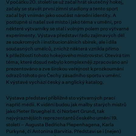
V počátku 20. století se už začal hrát skutečný hokej,
začaly se stavět první zimní stadiony a tento sport
začal být vnímán jako součást národní identity. A
postupně si našel své místo i jako téma v umění, pro
některé výtvarníky se stal i volným polem pro výtvarné
experimenty. Výstava představí řadu zajímavých děl
ze soukromých i institucionálních sbírek, ale i díla
současných umělců, z nichž některá vznikla přímo
k příležitosti tohoto hokejového mistrovství. Otevírá tím
téma, které dosud nebylo komplexněji zpracováno ani
prezentováno a zve širokou veřejnost k prozkoumání
odrazů tohoto pro Čechy zásadního sportu v umění.
K výstavě vychází český a anglický katalog.
Výstava představí přibližně sto výtvarných prací
napříč médii. K vidění budou jak malby starých mistrů
jako Pieter Brueghel II. či Norbert Grund, tak
nejvýraznějších reprezentantů českého umění 19.
století – Augusta Bedřicha Piepenhagena, Karla
Purkyně, či Antonína Barvitia. Představí se i (nejen)