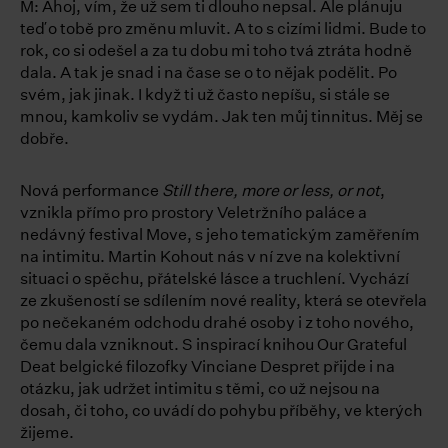
M: Ahoj, vím, že už sem ti dlouho nepsal. Ale plánuju
teď o tobě pro změnu mluvit. A to s cizími lidmi. Bude to
rok, co si odešel a za tu dobu mi toho tvá ztráta hodně
dala. A tak je snad i na čase se o to nějak podělit. Po
svém, jak jinak. I když ti už často nepíšu, si stále se
mnou, kamkoliv se vydám. Jak ten můj tinnitus. Měj se
dobře.
Nová performance
Still there, more or less, or not
,
vznikla přímo pro prostory Veletržního paláce a
nedávný festival Move, s jeho tematickým zaměřením
na intimitu. Martin Kohout nás v ní zve na kolektivní
situaci o spěchu, přátelské lásce a truchlení. Vychází
ze zkušeností se sdílením nové reality, která se otevřela
po nečekaném odchodu drahé osoby i z toho nového,
čemu dala vzniknout. S inspirací knihou Our Grateful
Deat belgické filozofky Vinciane Despret přijde i na
otázku, jak udržet intimitu s těmi, co už nejsou na
dosah, či toho, co uvádí do pohybu příběhy, ve kterých
žijeme.