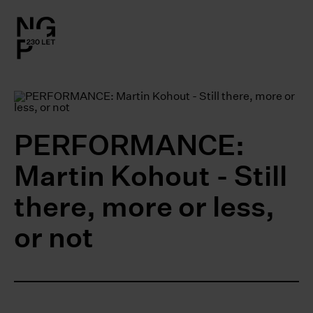
l.close-
on
le
PERFORMANCE:
le
Martin Kohout - Still
le
there, more or less,
le
or not
le