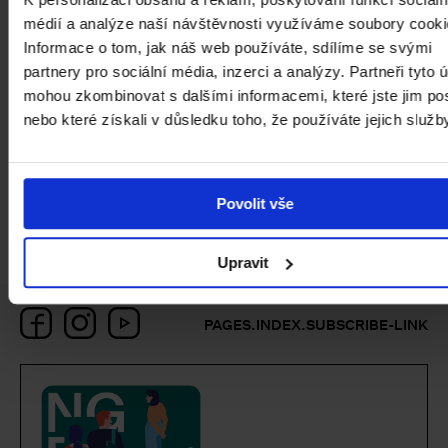
vytvoří něco unikátního, médiu specifického. Důraz je
médií a analýze naší návštěvnosti využíváme soubory cooki
často kladen na formáty komunikace, či prostředí
Informace o tom, jak náš web používáte, sdílíme se svými
mezilidských vztahů.
partnery pro sociální média, inzerci a analýzy. Partneři tyto 
mohou zkombinovat s dalšími informacemi, které jste jim pos
www.martinkohout.com
nebo které získali v důsledku toho, že používáte jejich služb
Cena:
zdarma /
Doba trvání:
cca 35 min./
akce
proběhne
v kombinaci českého a anglického jazyka /
Místo setkání:
v Malé dvoraně ve Veletržním paláci /
Povolit vše
bez rezervace
Upravit
Facebook
Instagram
YouTube
PAGES.INDEX.SUBSCRIBE-LINK