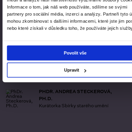
Hudba k obrazu Historie Josefa Egyptského
Informace o tom, jak náš web používáte, sdílíme se svými
Poslechněte si akusmatickou skladbu od Tobiáše
Horvátha (Katedra skladby HAMU), který se inspiroval
partnery pro sociální média, inzerci a analýzy. Partneři tyto 
obrazem Petra Brandla a starozákonním příběhem
mohou zkombinovat s dalšími informacemi, které jste jim pos
Josefa Egyptského. Uslyšíte šustění trávy, které
nebo které získali v důsledku toho, že používáte jejich služb
evokuje egyptskou krajinu, a také zvuk harmonia, které
navozuje Josefovu životní pouť.
Hudba k obrazu Historie Josefa Egyptského | Petr
Povolit vše
Brandl: Příběh bohéma - YouTube
Upravit
global.contact-list.people
PHDR. ANDREA STECKEROVÁ,
PH.D.
Kurátorka Sbírky starého umění