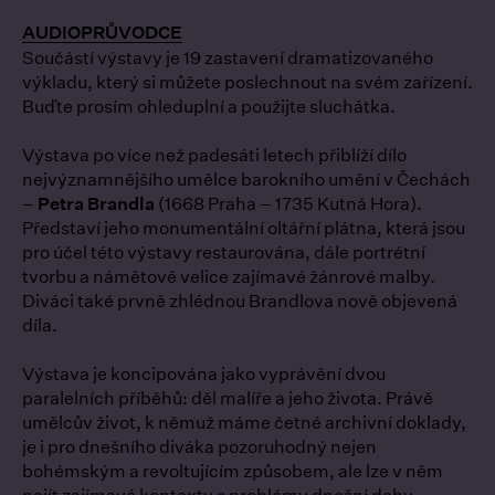
AUDIOPRŮVODCE
Součástí výstavy je 19 zastavení dramatizovaného
výkladu, který si můžete poslechnout na svém zařízení.
Buďte prosím ohleduplní a použijte sluchátka.
Výstava po více než padesáti letech přiblíží dílo
nejvýznamnějšího umělce barokního umění v Čechách
–
Petra Brandla
(1668 Praha – 1735 Kutná Hora).
Představí jeho monumentální oltářní plátna, která jsou
pro účel této výstavy restaurována, dále portrétní
tvorbu a námětově velice zajímavé žánrové malby.
Diváci také prvně zhlédnou Brandlova nově objevená
díla.
Výstava je koncipována jako vyprávění dvou
paralelních příběhů: děl malíře a jeho života. Právě
umělcův život, k němuž máme četné archivní doklady,
je i pro dnešního diváka pozoruhodný nejen
bohémským a revoltujícím způsobem, ale lze v něm