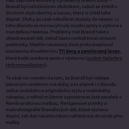
najít zajímavé kontexty s problémy dnešní doby –
Brandl byl celoživotním dlužníkem, neboť se zhlédl v
životním stylu šlechty a luxusu, který si chtěl také
dopřát. Dluhy jej však několikrát dostaly do vězení. I z
toho důvodu se mu nevyhnuly soudní spory o výživné s
manželkou Helenou. Problémy měl Brandl také s
objednavateli děl, neboť často nedodržoval smluvní
podmínky. Malířův nevázaný život proto inspiroval
současnou divadelní hru
Tři ženy a zamilovaný lovec
,
která bude uvedena spolu s výstavou (
soubor Geisslers
Hofcomoedianten
).
To však nic nemění na tom, že Brandl byl nejlépe
placeným umělcem své doby, a to zřejmě i z důvodu
velice osobitého a originálního stylu a malířského
rukopisu, u něhož můžeme vypozorovat jisté paralely s
Rembrandtovou malbou. Rentgenové snímky a
makrofotografie Brandlových děl, které výstavu
doplní, tak dají návštěvníkovi nahlédnout do útrob jeho
malby.