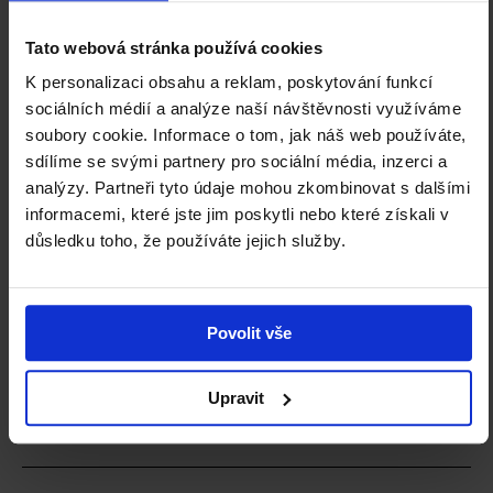
Tato webová stránka používá cookies
K personalizaci obsahu a reklam, poskytování funkcí
sociálních médií a analýze naší návštěvnosti využíváme
Staňte se členem Klubu přátel NGP a
soubory cookie. Informace o tom, jak náš web používáte,
podpořte nás.
sdílíme se svými partnery pro sociální média, inzerci a
analýzy. Partneři tyto údaje mohou zkombinovat s dalšími
informacemi, které jste jim poskytli nebo které získali v
ZJISTIT VÍCE
důsledku toho, že používáte jejich služby.
Povolit vše
BUDOVY A
KARIÉRA
VSTUPNÉ A
OTEVÍRACÍ
OBJEDNÁVKY
DOBA
AKCÍ
Upravit
KONTAKTNÍ
PODPOŘTE
INFORMACE
NGP