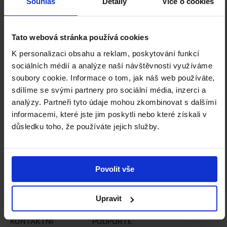
Souhlas
Detaily
Více o cookies
Tato webová stránka používá cookies
K personalizaci obsahu a reklam, poskytování funkcí
sociálních médií a analýze naší návštěvnosti využíváme
soubory cookie. Informace o tom, jak náš web používáte,
Staňte se členem Klubu přátel NGP a
sdílíme se svými partnery pro sociální média, inzerci a
podpořte nás.
analýzy. Partneři tyto údaje mohou zkombinovat s dalšími
informacemi, které jste jim poskytli nebo které získali v
důsledku toho, že používáte jejich služby.
ZJISTIT VÍCE
Povolit vše
BUDOVY A
KARIÉRA
VSTUPNÉ A
OTEVÍRACÍ
OBJEDNÁVKY
Upravit
DOBA
AKCÍ
KONTAKTNÍ
PODPOŘTE