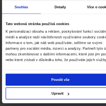
Souhlas
Detaily
Více o coo
Staňte se členem Klubu přátel NGP a
podpořte nás.
Tato webová stránka používá cookies
K personalizaci obsahu a reklam, poskytování funkcí sociáln
PAGES.INDEX.CLUB-CTA.MORE
médií a analýze naší návštěvnosti využíváme soubory cooki
Informace o tom, jak náš web používáte, sdílíme se svými
partnery pro sociální média, inzerci a analýzy. Partneři tyto 
mohou zkombinovat s dalšími informacemi, které jste jim pos
nebo které získali v důsledku toho, že používáte jejich služb
GLOBAL.MENU.BUILDINGS
GLOBAL.MENU.CAREER
GLOBAL.MENU.AD
GLOBAL.MENU.CONTACT
GLOBAL.MENU.SUPPORT
Povolit vše
Upravit
Generální partner