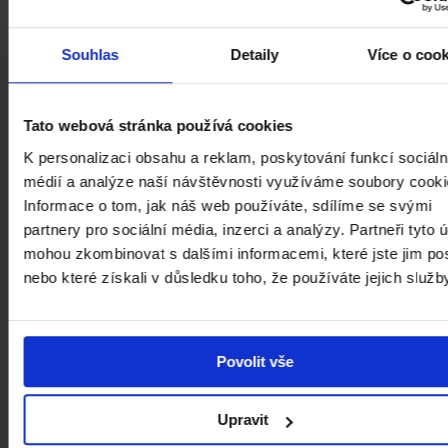
Souhlas
Detaily
Více o coo
Staňte se členem Klubu přátel NGP a
Tato webová stránka používá cookies
podpořte nás.
K personalizaci obsahu a reklam, poskytování funkcí sociáln
médií a analýze naší návštěvnosti využíváme soubory cooki
PAGES.INDEX.CLUB-CTA.MORE
Informace o tom, jak náš web používáte, sdílíme se svými
partnery pro sociální média, inzerci a analýzy. Partneři tyto 
mohou zkombinovat s dalšími informacemi, které jste jim pos
nebo které získali v důsledku toho, že používáte jejich služb
GLOBAL.MENU.BUILDINGS
GLOBAL.MENU.CAREER
GLOBAL.MENU.AD
GLOBAL.MENU.CONTACT
GLOBAL.MENU.SUPPORT
Povolit vše
Upravit