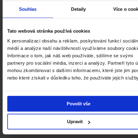
Souhlas
Detaily
Více o coo
Staňte se členem Klubu přátel NGP a
podpořte nás.
Tato webová stránka používá cookies
K personalizaci obsahu a reklam, poskytování funkcí sociáln
PAGES.INDEX.CLUB-CTA.MORE
médií a analýze naší návštěvnosti využíváme soubory cooki
Informace o tom, jak náš web používáte, sdílíme se svými
partnery pro sociální média, inzerci a analýzy. Partneři tyto 
mohou zkombinovat s dalšími informacemi, které jste jim pos
nebo které získali v důsledku toho, že používáte jejich služb
GLOBAL.MENU.BUILDINGS
GLOBAL.MENU.CAREER
GLOBAL.MENU.AD
GLOBAL.MENU.CONTACT
GLOBAL.MENU.SUPPORT
Povolit vše
Upravit
Generální partner