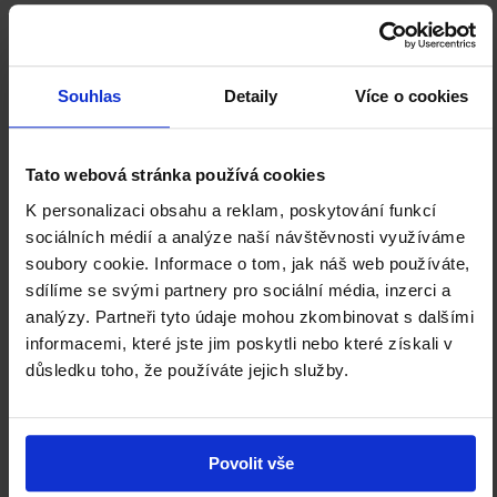
Salmovský palác
Souhlas
Detaily
Více o cookies
Facebook
Instagram
YouTube
ODBĚR NOVINEK
Tato webová stránka používá cookies
K personalizaci obsahu a reklam, poskytování funkcí
sociálních médií a analýze naší návštěvnosti využíváme
soubory cookie. Informace o tom, jak náš web používáte,
sdílíme se svými partnery pro sociální média, inzerci a
analýzy. Partneři tyto údaje mohou zkombinovat s dalšími
informacemi, které jste jim poskytli nebo které získali v
důsledku toho, že používáte jejich služby.
Staňte se členem Klubu přátel NGP a
podpořte nás.
Povolit vše
ZJISTIT VÍCE