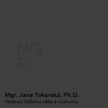
t
le
le
le
le
le
Mgr. Jana Tokarská, Ph.D.
Vedoucí Odboru vědy a výzkumu