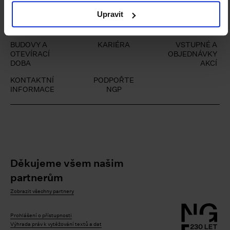
Upravit
BUDOVY A
KARIÉRA
VSTUPNÉ A
OTEVÍRACÍ
OBJEDNÁVKY
DOBA
AKCÍ
KONTAKTNÍ
PODPOŘTE
INFORMACE
NGP
Děkujeme všem našim
partnerům
Zobrazit všechny partnery
Prohlášení o přístupnosti
Výhrada práv k vytěžování textů a dat