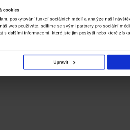
á cookies
Thank you to all our partners
klam, poskytování funkcí sociálních médií a analýze naší návšt
View our partners
 náš web používáte, sdílíme se svými partnery pro sociální média
 s dalšími informacemi, které jste jim poskytli nebo které získa
Accessibility statement
GDPR
Imprint
Upravit