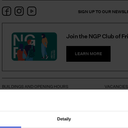
Facebook
Instagram
YouTube
SIGN UP TO OUR NEWS
Join the NGP Club of Fr
LEARN MORE
BUILDINGS AND OPENING HOURS
VACANCIE
CONTACT
SUPPORT U
Detaily