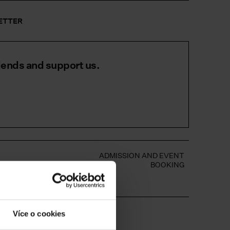
LETTER
iends and support us.
S
ADMISSION AND EVENT
BOOKING
S
Více o cookies