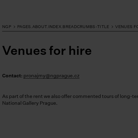
NGP
PAGES.ABOUT.INDEX.BREADCRUMBS-TITLE
VENUES FO
Venues for hire
Contact:
pronajmy@ngprague.cz
As part of the rent we also offer commented tours of long-t
National Gallery Prague.