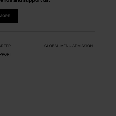
iends and support us.
.MORE
AREER
GLOBAL.MENU.ADMISSION
UPPORT