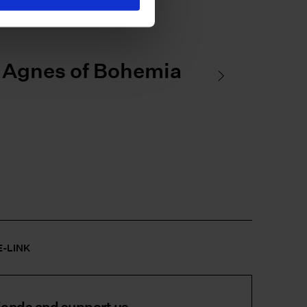
t Agnes of Bohemia
E-LINK