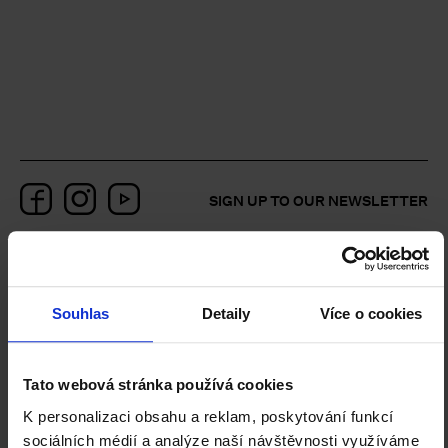
le
Facebook
Instagram
YouTube
SIGN UP TO OUR NEWSLETTER
le
le
Souhlas
Detaily
Více o cookies
le
Tato webová stránka používá cookies
Join the NGP Club of Friends and
support us.
K personalizaci obsahu a reklam, poskytování funkcí
sociálních médií a analýze naší návštěvnosti využíváme