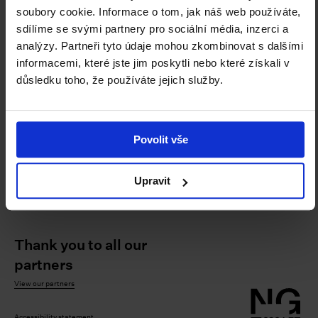
soubory cookie. Informace o tom, jak náš web používáte,
LEARN MORE
sdílíme se svými partnery pro sociální média, inzerci a
analýzy. Partneři tyto údaje mohou zkombinovat s dalšími
informacemi, které jste jim poskytli nebo které získali v
důsledku toho, že používáte jejich služby.
BUILDINGS
VACANCIES
ADMISSION
AND OPENING
AND EVENT
HOURS
BOOKING
Povolit vše
CONTACT
SUPPORT US
Upravit
Thank you to all our
partners
View our partners
Accessibility statement