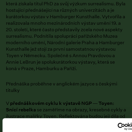
která získala titul PhD za svůj výzkum surrealismu. Byla
hostující přednášející na různých univerzitách a je
kurátorkou výstav v Hamburger Kunsthalle. Vytvořila a
realizovala mnoho mezinárodních výstav umění 19. a
20. století, které často představily zcela nové aspekty
surrealismu. Podnítila spolupráci pařížského Muzea
moderního umění, Národní galerie Praha a Hamburger
Kunsthalle jež stojí za první samostatnou výstavou
Toyen v Německu. Společně s Annou Pravdovou a
Annie LeBrun je spolukurátorkou výstavy, která se
koná v Praze, Hamburku a Paříži.
Přednáška proběhne v anglickém jazyce s českými
titulky
V
přednáškovém cyklu k výstavě NGP ― Toyen:
Snící rebelka
se zaměříme na obrazy, kresebné cykly a
ilustrace malířky Toyen. Reflektována budou její díla od
dvacátých let 20. století až po autorčinu pozdní tvorbu.
Kromě života a tvorby představíme dobový a umělecký