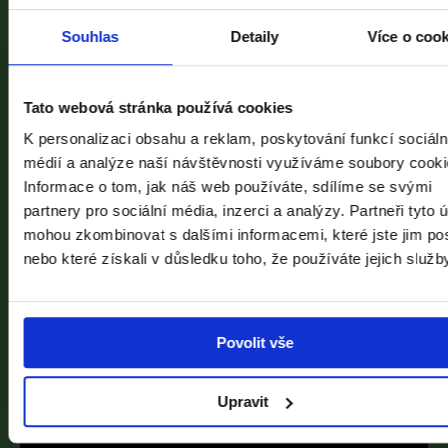
kontext spjatý se surrealistickými skupinami v
Čechách i ve Francii. V neposlední řadě bude tvorba
Souhlas
Detaily
Více o coo
malířky nahlédnuta i v souvislosti s tendencemi
uplatňujícími se v současném umění.
Přednášky proběhnou v českém, anglickém a
Tato webová stránka používá cookies
francouzském jazyce. Cizojazyčné příspěvky budou
K personalizaci obsahu a reklam, poskytování funkcí sociáln
vždy doplněny českými titulky. V rámci online
médií a analýze naší návštěvnosti využíváme soubory cooki
přednáškového cyklu vystoupí Barbora Bartůňková,
Informace o tom, jak náš web používáte, sdílíme se svými
Meghan Forbes, Annabelle Görgen-Lammers, Michal
Novotný, Jaromír Typlt, Martina Pachmanová, Anna
partnery pro sociální média, inzerci a analýzy. Partneři tyto 
Pravdová, Anna Smékalová, Bertrand Schmitt a
mohou zkombinovat s dalšími informacemi, které jste jim pos
Jindřich Toman. Cyklus budou moderovat Markéta
nebo které získali v důsledku toho, že používáte jejich služb
Ježková, Jitka Šosová, Alena Štěrbová a Monika Švec-
Sybolová.
Cena:
zdarma /
Doba trvání:
cca 70 min. /
Místo
Povolit vše
setkání:
FB NGP
Upravit