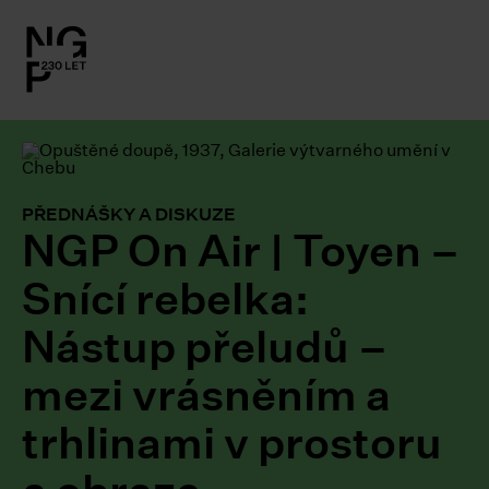
l.close-
on
le
PŘEDNÁŠKY A DISKUZE
NGP On Air | Toyen –
le
Snící rebelka:
le
Nástup přeludů –
le
mezi vrásněním a
le
trhlinami v prostoru