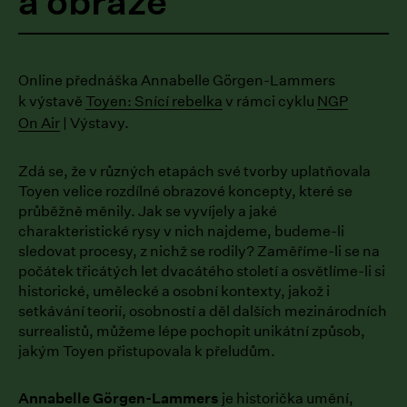
a obraze
Online přednáška Annabelle Görgen-Lammers
k výstavě
Toyen: Snící rebelka
v rámci cyklu
NGP
On Air
| Výstavy.
Zdá se, že v různých etapách své tvorby uplatňovala
Toyen velice rozdílné obrazové koncepty, které se
průběžně měnily. Jak se vyvíjely a jaké
charakteristické rysy v nich najdeme, budeme-li
sledovat procesy, z nichž se rodily? Zaměříme-li se na
počátek třicátých let dvacátého století a osvětlíme-li si
historické, umělecké a osobní kontexty, jakož i
setkávání teorií, osobností a děl dalších mezinárodních
surrealistů, můžeme lépe pochopit unikátní způsob,
jakým Toyen přistupovala k přeludům.
Annabelle Görgen-Lammers
je historička umění,