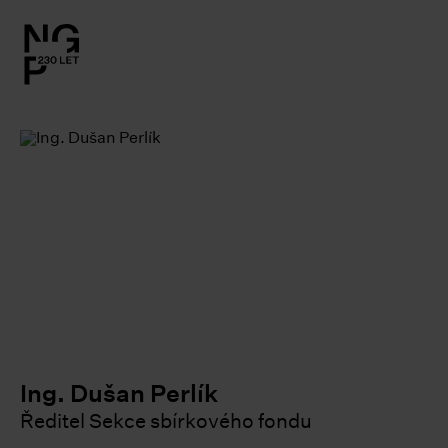
l.close-
on
le
le
le
le
le
Ing. Dušan Perlík
Ředitel Sekce sbírkového fondu