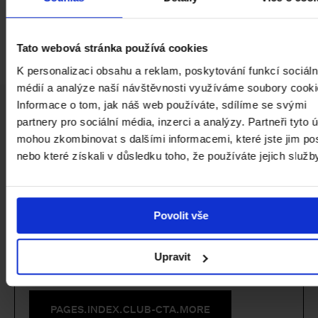
Místopředseda Komise konzervátorů-restaurátorů
AMG, vedoucí pracovní skupiny Kovy KKR AMG.
Tato webová stránka používá cookies
K personalizaci obsahu a reklam, poskytování funkcí sociáln
médií a analýze naší návštěvnosti využíváme soubory cooki
Facebook
Instagram
YouTube
Informace o tom, jak náš web používáte, sdílíme se svými
PAGES.INDEX.SUBSCRIBE-LINK
partnery pro sociální média, inzerci a analýzy. Partneři tyto 
mohou zkombinovat s dalšími informacemi, které jste jim pos
nebo které získali v důsledku toho, že používáte jejich služb
Povolit vše
Staňte se členem Klubu přátel NGP a
Upravit
podpořte nás.
PAGES.INDEX.CLUB-CTA.MORE