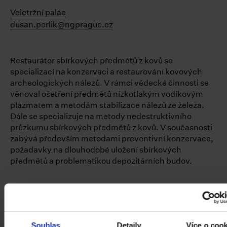
Veletržní palác
dusan.perlik@ngprague.cz
Restaurátor sbírkových předmětů z kovů se
specializací na konzervaci a restaurování kovových
archeologických nálezů. V rámci vědecké činnosti se
věnoval ošetření předmětů nízkotlakým vodíkovým
plazmatem a metodám stabilizace nálezů ze železa.
Dále se specializuje na metody nedestruktivního
průzkumu sbírkových předmětů z kovů. V současnosti
zabývá především metodami preventivní konzervace,
požadavky na dlouhodobé uložení sbírkových
předmětů a problematikou depozitárních budov.
Pracoval jako konzervátor a restaurátor ve
Středočeském muzeu v Roztokách, NTNU
Vitenskapsmuseet v Trondheimu, UiT Tromsø
museum v Tromsø a jako soukromý restaurátor.
Souhlas
Detaily
Více o coo