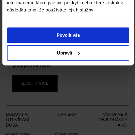
informacemi, které jste jim poskytli nebo které získali v
důsledku toho, že používáte jejich služby.
Povolit vše
Upravit
Staňte se členem Klubu přátel NGP a
podpořte nás.
ZJISTIT VÍCE
BUDOVY A
KARIÉRA
VSTUPNÉ A
OTEVÍRACÍ
OBJEDNÁVKY
DOBA
AKCÍ