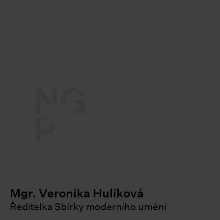
t
le
le
le
le
le
Mgr. Veronika Hulíková
Ředitelka Sbírky moderního umění