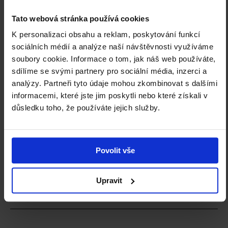
Tato webová stránka používá cookies
K personalizaci obsahu a reklam, poskytování funkcí
sociálních médií a analýze naší návštěvnosti využíváme
Staňte se členem Klubu přátel NGP a
soubory cookie. Informace o tom, jak náš web používáte,
podpořte nás.
sdílíme se svými partnery pro sociální média, inzerci a
analýzy. Partneři tyto údaje mohou zkombinovat s dalšími
informacemi, které jste jim poskytli nebo které získali v
ZJISTIT VÍCE
důsledku toho, že používáte jejich služby.
BUDOVY A
KARIÉRA
VSTUPNÉ A
Povolit vše
OTEVÍRACÍ
OBJEDNÁVKY
DOBA
AKCÍ
Upravit
KONTAKTNÍ
PODPOŘTE
INFORMACE
NGP